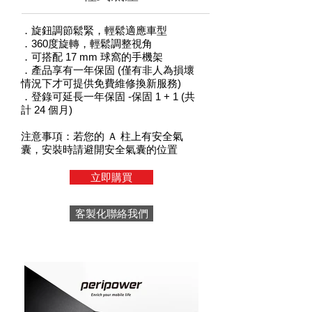
．旋鈕調節鬆緊，輕鬆適應車型
．360度旋轉，輕鬆調整視角
．可搭配 17 mm 球窩的手機架
．產品享有一年保固 (僅有非人為損壞
情況下才可提供免費維修換新服務)
．登錄可延長一年保固 -保固 1 + 1 (共
計 24 個月)
注意事項：若您的 Ａ 柱上有安全氣
囊，安裝時請避開安全氣囊的位置
立即購買
客製化聯絡我們