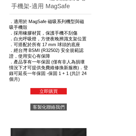
手機架-適用 MagSafe
．適用於 MagSafe 磁吸系列機型與磁
吸手機殼
．採用橡膠材質，保護手機不刮傷
．白光呼吸燈，方便夜晚辨識支架位置
．可搭配於所有 17 mm 球頭的底座
．經台灣 BSMI (R32502) 安全規範認
證，使用安心有保障
．產品享有一年保固 (僅有非人為損壞
情況下才可提供免費維修換新服務)
．登
錄可延長一年保固 -保固 1 + 1 (共計 24
個月)
立即購買
客製化聯絡我們