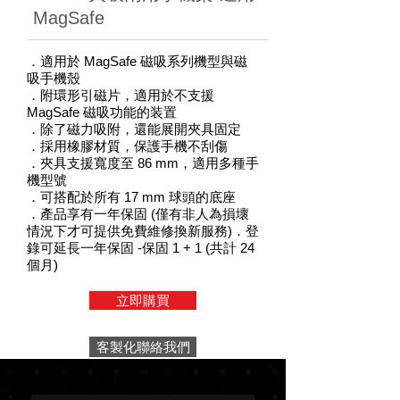
MagSafe
．適用於 MagSafe 磁吸系列機型與磁
吸手機殼
．附環形引磁片，適用於不支援
MagSafe 磁吸功能的装置
．除了磁力吸附，還能展開夾具固定
．採用橡膠材質，保護手機不刮傷
．夾具支援寬度至 86 mm，適用多種手
機型號
．可搭配於所有 17 mm 球頭的底座
．產品享有一年保固 (僅有非人為損壞
情況下才可提供免費維修換新服務)
．登
錄可延長一年保固 -保固 1 + 1 (共計 24
個月)
立即購買
客製化聯絡我們