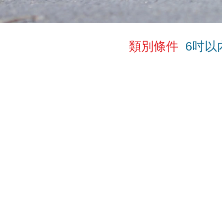
類別條件
6吋以