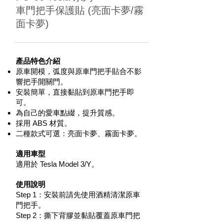
車門把手保護貼 (亮面卡夢/霧
面卡夢)
產品特色介紹
原車開模，弧度與原車門把手貼合不影
響把手開關門。
安裝簡單，直接黏貼到原車門把手即
可。
為自己的愛車點綴，提升質感。
採用 ABS 材質。
二種款式可選：亮面卡夢、霧面卡夢。
適用車型
適用於 Tesla Model 3/Y。
使用說明
Step 1：安裝前請先使用酒精清潔原車
門把手。
Step 2：撕下背膠並黏貼覆蓋原車門把