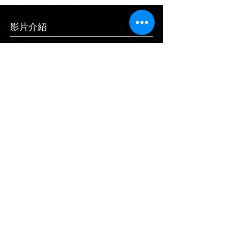
影片介紹
產品規格
產品尺寸：385 x 250 x 79 mm
產品重量：378 g
主要材質：塑膠
內容物：中控置物檯 x 1
產地：中國