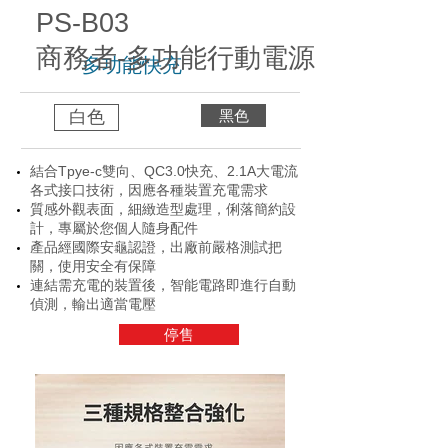
PS-B03
商務者-多功能行動電源
多功能快充
白色
黑色
結合Tpye-c雙向、QC3.0快充、2.1A大電流
各式接口技術，因應各種裝置充電需求
質感外觀表面，細緻造型處理，俐落簡約設
計，專屬於您個人隨身配件
產品經國際安龜認證，出廠前嚴格測試把
關，使用安全有保障
連結需充電的裝置後，智能電路即進行自動
偵測，輸出適當電壓
停售