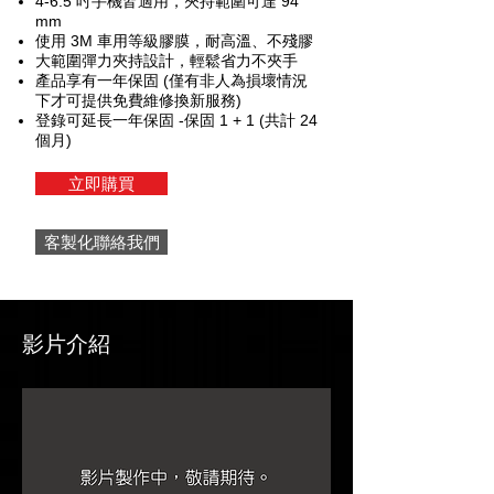
4-6.5 吋手機皆適用，夾持範圍可達 94
mm
使用 3M 車用等級膠膜，耐高溫、不殘膠
大範圍彈力夾持設計，輕鬆省力不夾手
產品享有一年保固 (僅有非人為損壞情況
下才可提供免費維修換新服務)
登錄可延長一年保固 -保固 1 + 1 (共計 24
個月)
立即購買
客製化聯絡我們
影片介紹