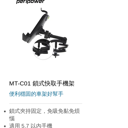
MT-C01 鎖式快取手機架
便利穩固的車架好幫手
鎖式夾持固定，免吸免黏免煩
惱
適用 5.7 以內手機