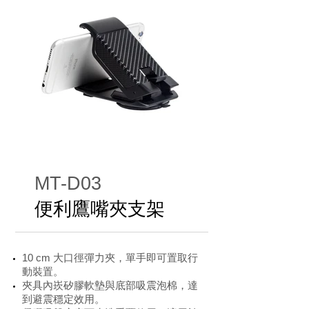
MT-D03
便利鷹嘴夾支架
10 cm 大口徑彈力夾，單手即可置取行
動裝置。
夾具內崁矽膠軟墊與底部吸震泡棉，達
到避震穩定效用。