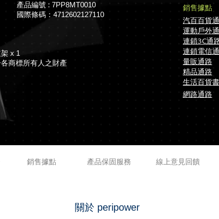
產品編號 : 7PP8MT0010
銷售據點
​國際條碼：
4712602127110
汽百百貨
運動戶外
連鎖3C通
連鎖電信
 x 1
量販通路
於各商標所有人之財產
精品通路
生活百貨
網路通路
務
銷售據點
產品保固服務
線上意見回饋
關於 peripower