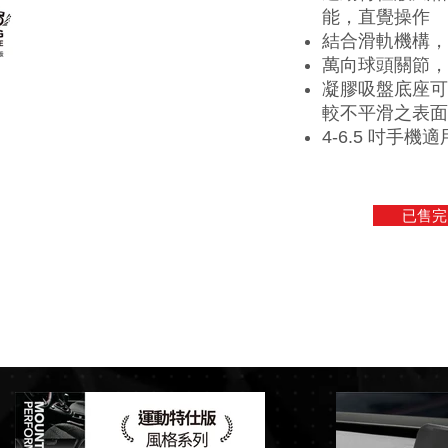
能，直覺操作
結合滑軌機構，
萬向球頭關節，
凝膠吸盤底座可
較不平滑之表面
4-6.5 吋手機
已售完