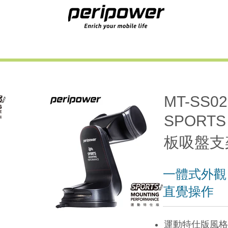
MT-SS02
SPORT
板吸盤支
一體式外觀
直覺操作
運動特仕版風格