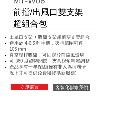
MT-W08
前擋/出風口雙支架
超組合包
出風口支架 + 吸盤支架超值雙支架組合
適用於 4-6.5 吋手機，夾持範圍可達
105 mm
真空壓桿吸盤，可固定於前擋風玻璃
可 360 度旋轉關節，夾具視角輕鬆調整
產品享有一年保固
(僅有非人為損壞情
況下才可提供免費維修換新服務)
立即購買
客製化聯絡我們