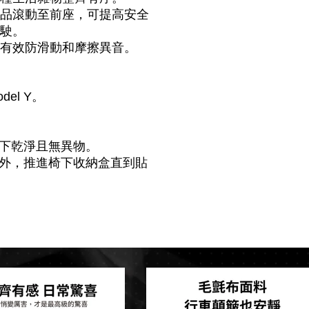
品滾動至前座，可提高安全
駛。
有效防滑動和摩擦異音。
odel Y。
認椅下乾淨且無異物。
孔朝外，推進椅下收納盒直到貼