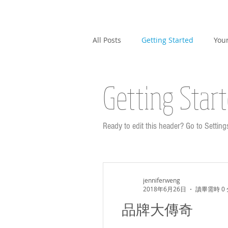
All Posts
Getting Started
You
Getting Star
Ready to edit this header? Go to Setting
jenniferweng
2018年6月26日
讀畢需時 0
品牌大傳奇