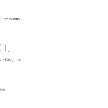
r Community
ted
s > Categories
 分鐘