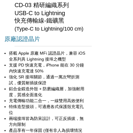
CD-03
精研編織系列
USB-C to Lightning
快充傳輸線-鐵礦黑
(Type-C to Lightning/100 cm)
原廠認證晶片
搭載 Apple 原廠 MFi 認證晶片，兼容 iOS
全系列具 Lightning 接埠之機型
支援 PD 快速充電，iPhone 能在 30 分鐘
內快速充電達 50%
強化 SR 接埠關節，通過一萬次彎折測
試，優質耐插拔保證
鋁合金鍛造外殼 + 防磨編織層，加強耐用
度，質感全面進化
充電傳輸功能二合一，一線雙用高效便利
特殊造型接頭，可適應各式保護殼充電孔
位
兩端接埠皆為防呆設計，可正反插拔，無
方向限制
產品享有一年保固 (僅有非人為損壞情況